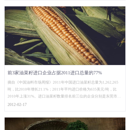
前3家油菜籽进口企业占据2011进口总量的77%
摘自《中国油料市场周报》2011年中国进口油菜籽总量为1,262,265
吨，比2010年增长21.1%；2011年平均进口价格为635美元/吨，比
2010年上涨31%。进口油菜籽数量排名前三位的企业分别是东莞市富
之源饲料蛋白开发有限公、大海粮
2012-02-17