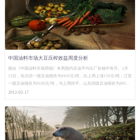
中国油料市场大豆压榨效益周度分析
摘自《中国油料市场周报》本周国内豆油平均出厂价稳中有升。2月
13日，哈尔滨一级豆油报价为9450元/吨，比上周上涨150元/吨；江苏
一级豆油报价为9100元/吨，与上周持平。山东四级豆油报价为8850
元/吨，与上周持平；江苏四级豆油报
2012-02-17