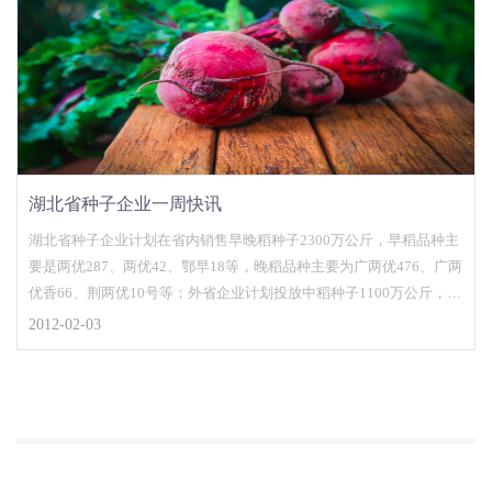
湖北省种子企业一周快讯
湖北省种子企业计划在省内销售早晚稻种子2300万公斤，早稻品种主
要是两优287、两优42、鄂早18等，晚稻品种主要为广两优476、广两
优香66、荆两优10号等；外省企业计划投放中稻种子1100万公斤，品
种主要是丰两优香1号、Y两优1
2012-02-03