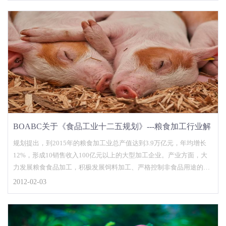
BOABC关于《食品工业十二五规划》---粮食加工行业解
读(2)
规划提出，到2015年的粮食加工业总产值达到3.9万亿元，年均增长
12%，形成10销售收入100亿元以上的大型加工企业。产业方面，大
力发展粮食食品加工，积极发展饲料加工、严格控制非食品用途的粮
食深加工，确保口粮和饲料供给安全。
2012-02-03