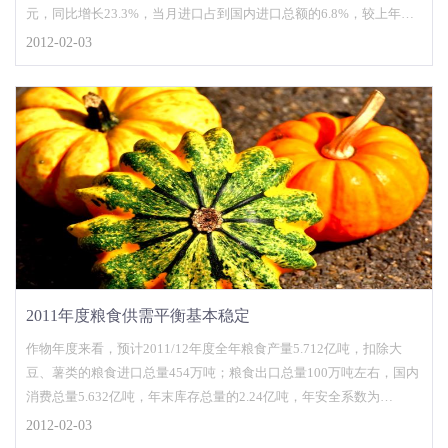
元，同比增长23.3%，当月进口占到国内进口总额的6.8%，较上年提
高0.9个百分点；全年累计进口938.9亿
2012-02-03
2011年度粮食供需平衡基本稳定
作物年度来看，预计2011/12年度全年粮食产量5.712亿吨，扣除大
豆、薯类的粮食进口总量454万吨；粮食出口总量100万吨左右，国内
消费总量5.632亿吨，年末库存总量的2.24亿吨，年安全系数为
39.80%。国内粮食安全系数基本同上年39.47
2012-02-03