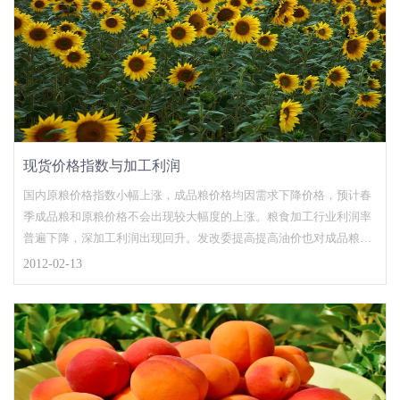
现货价格指数与加工利润
国内原粮价格指数小幅上涨，成品粮价格均因需求下降价格，预计春
季成品粮和原粮价格不会出现较大幅度的上涨。粮食加工行业利润率
普遍下降，深加工利润出现回升。发改委提高提高油价也对成品粮出
厂价格产生压制作用，终端销售
2012-02-13