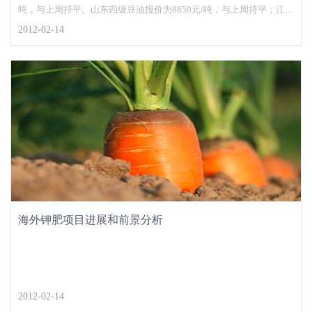
吨，与上周持平。山东四级豆油报价为8850元/吨，与上周持平；江苏
四级豆油报价为8900元/吨，与上周持平；
2012-02-14
海外钾肥项目进展和前景分析
2012-02-14