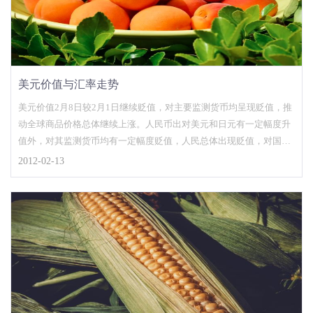
美元价值与汇率走势
美元价值2月8日较2月1日继续贬值，对主要监测货币均呈现贬值，推
动全球商品价格总体继续上涨。人民币出对美元和日元有一定幅度升
值外，对其监测货币均有一定幅度贬值，人民总体出现贬值，对国内
商品价格总水平产生一定影响。摘
2012-02-13