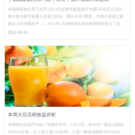
中国国家副主席习近平2月13日起将对美国进行为期5天的正式访问，
预计将与美方签署大豆进口协议。预计今年1季度，中国大豆进口量
超过上年同期水平。1. 2011年1月胡锦涛主席访美期间曾签订了总量
为1150万吨的大豆采购协议，
2012-02-14
本周大豆压榨效益评析
本周国内豆油平均出厂价稳中有升。2月13日，哈尔滨一级豆油报价
为9450元/吨，比上周上涨150元/吨；江苏一级豆油报价为9100元/