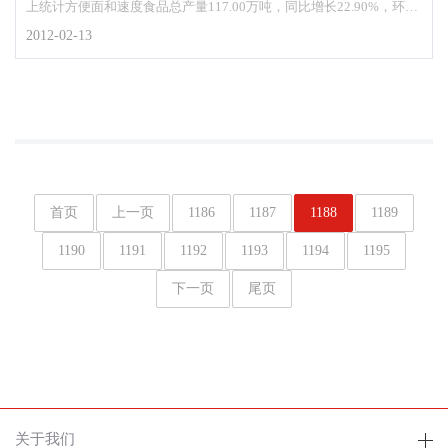
上统计方便面和速度食品总产量117.00万吨，同比增长22.90%，环比
增长4.19%；全年累计产量1197.00万
2012-02-13
首页
上一页
1186
1187
1188
1189
1190
1191
1192
1193
1194
1195
下一页
尾页
关于我们