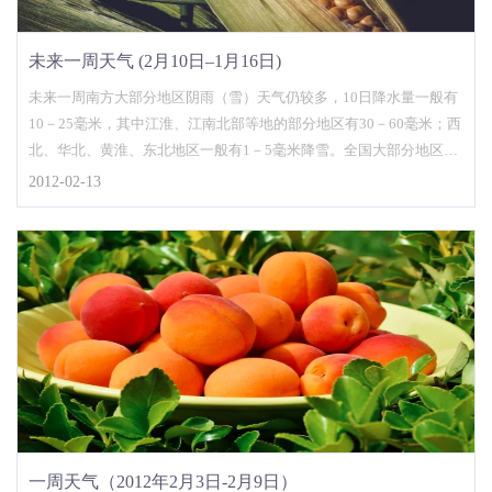
未来一周天气 (2月10日–1月16日)
未来一周南方大部分地区阴雨（雪）天气仍较多，10日降水量一般有
10－25毫米，其中江淮、江南北部等地的部分地区有30－60毫米；西
北、华北、黄淮、东北地区一般有1－5毫米降雪。全国大部分地区气
温总体呈回升趋势；但与常年同期相比，华北
2012-02-13
一周天气（2012年2月3日-2月9日）