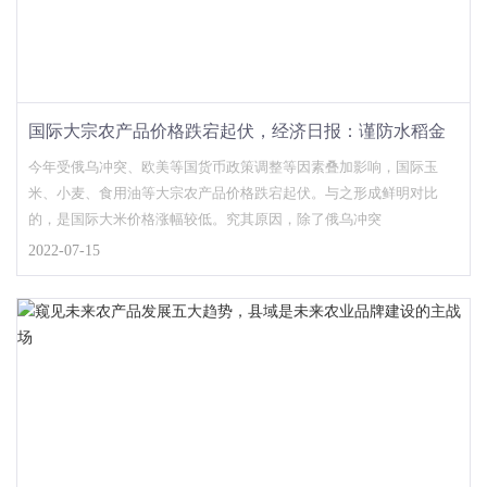
国际大宗农产品价格跌宕起伏，经济日报：谨防水稻金
融化危及粮食安全
今年受俄乌冲突、欧美等国货币政策调整等因素叠加影响，国际玉
米、小麦、食用油等大宗农产品价格跌宕起伏。与之形成鲜明对比
的，是国际大米价格涨幅较低。究其原因，除了俄乌冲突
2022-07-15