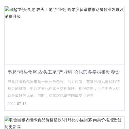
串起“粮头食尾 农头工尾”产业链 哈尔滨多举措推动餐饮
业发展及消费升级
黑龙江省哈尔滨市是一座开放包容、活力时尚、充满异域风情和独特
魅力的城市，中西方文化在这里交相辉映、相得益彰，百年中央大街
就是最好的见证。同时，哈尔滨也是中国最早引进并
2022-07-15