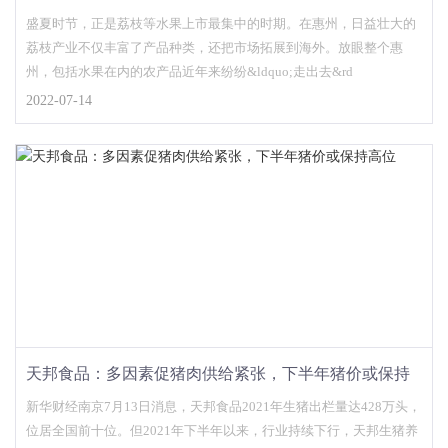
盛夏时节，正是荔枝等水果上市最集中的时期。在惠州，日益壮大的
荔枝产业不仅丰富了产品种类，还把市场拓展到海外。放眼整个惠
州，包括水果在内的农产品近年来纷纷&ldquo;走出去&rd
2022-07-14
天邦食品：多因素促猪肉供给紧张，下半年猪价或保持
高位
新华财经南京7月13日消息，天邦食品2021年生猪出栏量达428万头，
位居全国前十位。但2021年下半年以来，行业持续下行，天邦生猪养