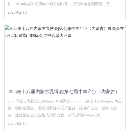
利，2024年成为近四年来最好的时期；蛋鸡养殖盈利可观，黄
2025-02-19
2025第十八届内蒙古乳博会|第七届牛羊产业（内蒙古）
展览会在3月22日敕勒川国际会展中心盛大开幕
2025内蒙古乳博会以&ldquo;引领聚力&middot;链动未来&rdquo;为主
题，稳抓创新链、围绕创新链布局产业链，延伸产业链、优化供应
链，通过聚合全行业集成创新力量，共同探索&ldquo;奶
2025-02-17