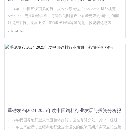
2024年，中国经济顶风前行，大农业领域也并非&ldquo;世外桃源
&rdquo;，无法独善其身，尽管作为刚需产业有着更强的韧性，但面
对消费下行、成本上涨、IPO退出艰难等等问题，投资者还是表
2025-02-21
重磅发布|2024-2025年度中国饲料行业发展与投资分析报
告
2024年我国养殖行业景气度整体好转，但也有所分化。其中，经过
2023年去产能后，生猪养殖行业走出漫长的低价周期并实现全行业盈