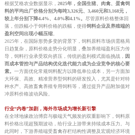
根据艾格农业数据显示，
2025年，全国生猪、肉禽、蛋禽饲
料的平均出厂价格分别为每吨3,326元、3,460元和3,168元，
较上年分别下降4.4%、4.0%和4.1%。
尽管原料价格整体回
落，但跌幅小于饲料价格的跌幅，使得
饲料企业及养殖端的
盈利空间出现小幅压缩
。
2025年，在国际形势多变的背景下，饲料原料市场供需格局
日趋复杂，原料价格走势分化明显，叠加养殖端盈利压力传
导，饲料行业承受双向挤压，传统的盈利模式面临挑战，
因
而成本管控与产品结构优化迭代能力成为企业竞争的核心要
素。
一方面优化常规饲料配方以降低单位成本，另一方面加
大环保、高效、精准营养型饲料的研发投入，尤其是针对特
种水产、高效畜禽养殖专用饲料等，通过提升产品附加值对
冲原料价格波动风险。
行业“内卷”加剧，海外市场成为增长新引擎
在全球地缘政治博弈与极端天气频发的双重影响下，饲料原
料价格出现超预期波动，给行业上游带来持续成本压力。与
此同时，下游养殖端受畜禽存栏结构性调整及宏观经济环境