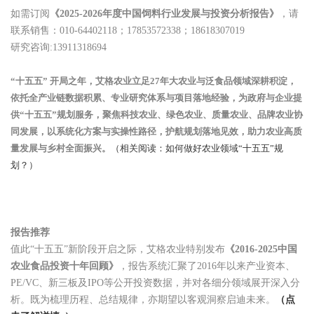
如需订阅
《2025-2026年度中国饲料行业发展与投资分析报告》
，请
联系销售：010-64402118；17853572338；18618307019
研究咨询:13911318694
“十五五” 开局之年，艾格农业立足27年大农业与泛食品领域深耕积淀，
依托全产业链数据积累、专业研究体系与项目落地经验，为政府与企业提
供“十五五”规划服务，聚焦科技农业、绿色农业、质量农业、品牌农业协
同发展，以系统化方案与实操性路径，护航规划落地见效，助力农业高质
量发展与乡村全面振兴。
（相关阅读：如何做好农业领域“十五五”规
划？）
报告推荐
值此“十五五”新阶段开启之际，艾格农业特别发布
《2016-2025中国
农业食品投资十年回顾》
，报告系统汇聚了2016年以来产业资本、
PE/VC、新三板及IPO等公开投资数据，并对各细分领域展开深入分
析。既为梳理历程、总结规律，亦期望以客观洞察启迪未来。
（点