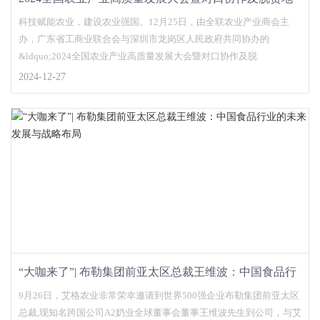
区产销对接会成功举办
科技赋能农业，建设农业强国。12月25日，由全联农业产业商会主
办，广东省工商业联合会与深圳市龙岗区人民政府共同协办的
&ldquo;2024全国农业产业高质量发展大会暨对口协作及脱
2024-12-27
“大咖来了”| 布勒集团前亚太区总裁王维波：中国食品行
业的未来发展与战略布局
9月26日，艾格农业非常荣幸邀请到世界500强企业布勒集团前亚太区
总裁,现知名跨国公司A2奶业全球董事会董事王维波先生到公司，与艾