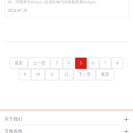
动，同期举办&ldquo;合成生物与绿色制造展&rdquo;、
2024-07-26
首页
上一页
3
4
5
6
7
8
9
10
11
12
下一页
尾页
关于我们
艾格咨询