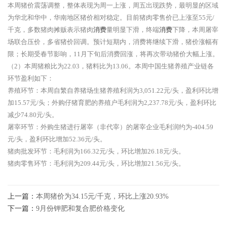
本周猪价震荡调整，整体表现为周一上涨，周五出现跌势，最明显的区域
为华北和华中，华南地区猪价相对稳定。目前猪肉零售价已上涨至55元/
千克，多数猪肉摊贩表示猪肉
消费
量明显下滑，终端
消费
下降，本周屠宰
场联合压价，多省猪价回调。预计短期内，消费将继续下滑，猪价涨幅有
限；长期受春节影响，11月下旬后消费回涨，将再次带动猪价大幅上涨。
（2）本周猪粮比为22.03，猪料比为13.06。本周中国生猪养殖产业链各
环节盈利如下：
养殖环节：本周自繁自养猪场生猪养殖利润为3,051.22元/头，盈利环比增
加15.57元/头；外购仔猪育肥的养殖户毛利润为2,237.78元/头，盈利环比
减少74.80元/头。
屠宰环节：外购生猪进行屠宰（非代宰）的屠宰企业毛利润约为-404.59
元/头，盈利环比增加52.36元/头。
猪肉批发环节：毛利润为166.32元/头，环比增加26.18元/头。
猪肉零售环节：毛利润为209.44元/头，环比增加21.56元/头。
上一篇：
本周猪价为34.15元/千克，环比上涨20.93%
下一篇：
9月份钾肥和复合肥价格变化